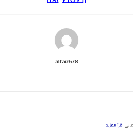
اضغط هنا
alfaiz678
صابي
اقرأ المزيد